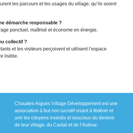
rent les parcours et les usages du village, qu’ils soient
 une démarche responsable ?
irage ponctuel, maîtrisé et économe en énergie.
u collectif ?
ants et les visiteurs perçoivent et utilisent l’espace
 lisible.
Chaudes-Aigues Village Développement est une
association à but non lucratif visant à fédérer et
unir les citoyens investis et soucieux du devenir
de leur village, du Cantal et de l’Aubrac.