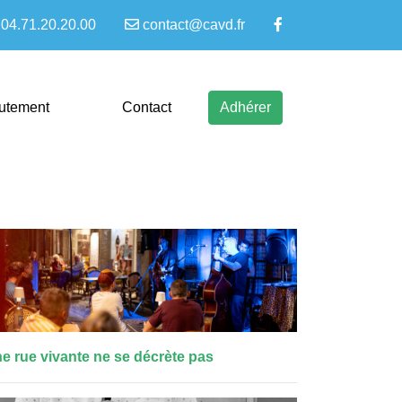
04.71.20.20.00
contact@cavd.fr
rutement
Contact
Adhérer
e rue vivante ne se décrète pas