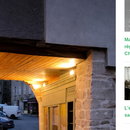
Ma
ré
Ch
L'
sa