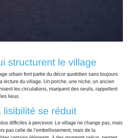
 structurent le village
e urbain font partie du décor quotidien sans toujours
 à la lecture du village. Un porche, une niche, un ancien
nisent les circulations, marquent des seuils, rappellent
les lieux.
isibilité se réduit
lus difficiles à percevoir. Le village ne change pas, mais
alors pas celle de l’embellissement, mais de la
bles certains éléments, à des moments précis, permet