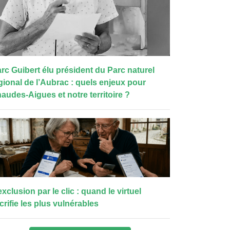
rc Guibert élu président du Parc naturel
gional de l’Aubrac : quels enjeux pour
audes-Aigues et notre territoire ?
exclusion par le clic : quand le virtuel
crifie les plus vulnérables