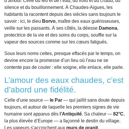
d’amour. Celle du feu et de l’eau, du froid et du chaud, du
silence et du bouillonnement. À Chaudes-Aigues, les
habitants la racontent depuis des siècles sans toujours le
savoir : ici, le dieu
Borvo
, maître des eaux guérisseuses,
veille sur les passants. À ses côtés, la déesse
Damona
,
protectrice de la vie et des soins du corps, souffle sur la
vapeur des sources comme sur les cœurs fatigués.
Sous leurs noms celtes, presque effacés par le temps, on
devine encore la promesse d’un lieu où l’eau ne se
contente pas de couler : elle soigne, elle enlace, elle parle.
L’amour des eaux chaudes, c’est
d’abord une fidélité.
Celle d’une source —
le Par
— qui jaillit sans doute depuis
toujours, et autour de laquelle les premiers signes de vie
humaine sont apparus dès
l’Antiquité
. Sa chaleur —
82°C
,
la plus élevée d’Europe — a façonné le destin du village.
Les vapeurs s’accrochent aux
murs de granit
,