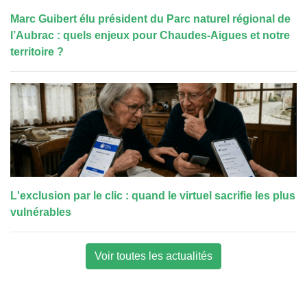
Marc Guibert élu président du Parc naturel régional de
l’Aubrac : quels enjeux pour Chaudes-Aigues et notre
territoire ?
L'exclusion par le clic : quand le virtuel sacrifie les plus
vulnérables
Voir toutes les actualités