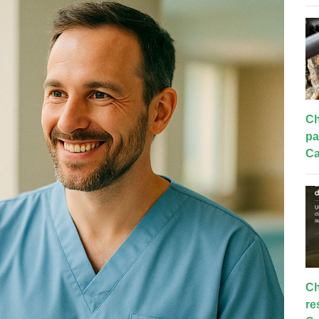
Ch
pa
Ca
Ch
re